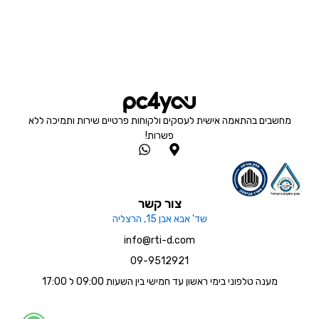
מחשבים בהתאמה אישית לעסקים ולקוחות פרטיים שירות ותמיכה ללא
פשרות!
W
M
h
a
a
p
t
-
s
m
צור קשר
a
a
שד' אבא אבן 15, הרצליה
p
r
p
k
info@rti-d.com
e
09-9512921
r
-
מענה טלפוני בימי ראשון עד חמישי בין השעות 09:00 ל 17:00
a
l
t