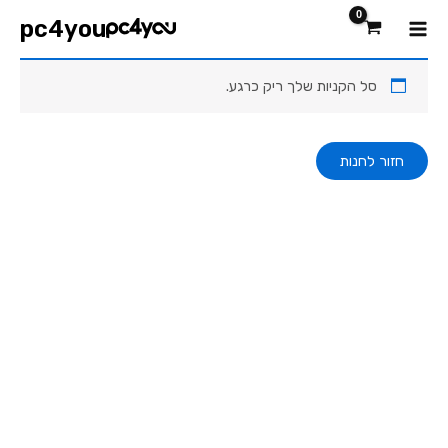
עגלת קניות
ילוג
Main
pc4you
תוכן
Menu
סל הקניות שלך ריק כרגע.
חזור לחנות