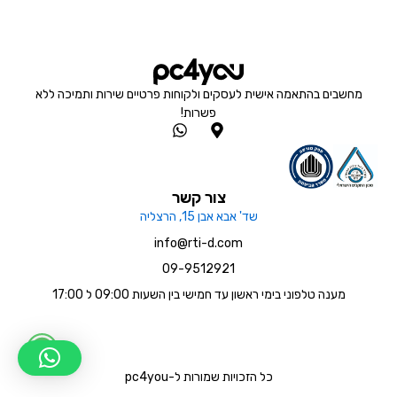
מחשבים בהתאמה אישית לעסקים ולקוחות פרטיים שירות ותמיכה ללא
פשרות!
W
M
h
a
a
p
t
-
s
m
צור קשר
a
a
שד' אבא אבן 15, הרצליה
p
r
p
k
info@rti-d.com
e
09-9512921
r
-
מענה טלפוני בימי ראשון עד חמישי בין השעות 09:00 ל 17:00
a
l
t
W
h
כל הזכויות שמורות ל-pc4you