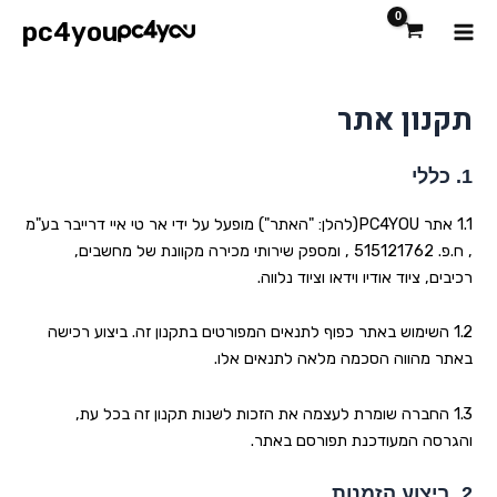
ילוג
Main
pc4you
תוכן
Menu
תקנון אתר
1.
כללי
1.1 אתר
PC4YOU
(להלן: "האתר") מופעל על ידי אר טי איי דרייבר בע"מ
, ח.פ. 515121762 , ומספק שירותי מכירה מקוונת של מחשבים,
רכיבים, ציוד אודיו וידאו וציוד נלווה
.
1.2 השימוש באתר כפוף לתנאים המפורטים בתקנון זה. ביצוע רכישה
באתר מהווה הסכמה מלאה לתנאים אלו
.
1.3 החברה שומרת לעצמה את הזכות לשנות תקנון זה בכל עת,
והגרסה המעודכנת תפורסם באתר
.
2.
ביצוע הזמנות