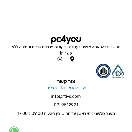
מחשבים בהתאמה אישית לעסקים ולקוחות פרטיים שירות ותמיכה ללא
פשרות!
W
M
h
a
a
p
t
-
s
m
צור קשר
a
a
שד' אבא אבן 15, הרצליה
p
r
p
k
info@rti-d.com
e
09-9512921
r
-
מענה טלפוני בימי ראשון עד חמישי בין השעות 09:00 ל 17:00
a
l
t
W