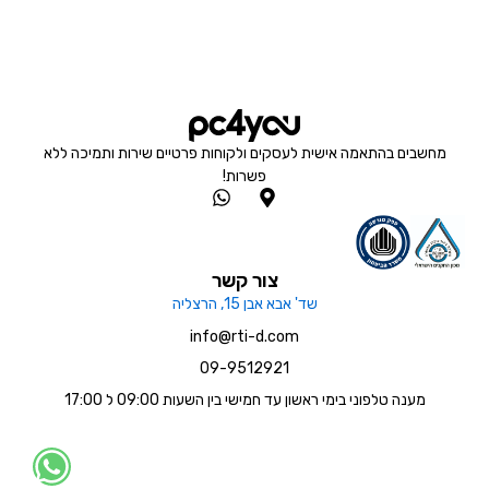
מחשבים בהתאמה אישית לעסקים ולקוחות פרטיים שירות ותמיכה ללא
פשרות!
W
M
h
a
a
p
t
-
s
m
צור קשר
a
a
שד' אבא אבן 15, הרצליה
p
r
p
k
info@rti-d.com
e
09-9512921
r
-
מענה טלפוני בימי ראשון עד חמישי בין השעות 09:00 ל 17:00
a
l
t
W