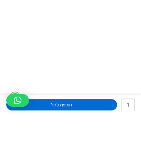
W
כמות
h
של
הוספה לסל
אוזניות
a
HIFI
איכותיות
t
עם
דרייבר
s