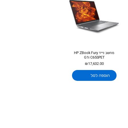
מחשב נייד HP ZBook Fury
G1i C65SPET
₪
17,632.00
הוספה לסל