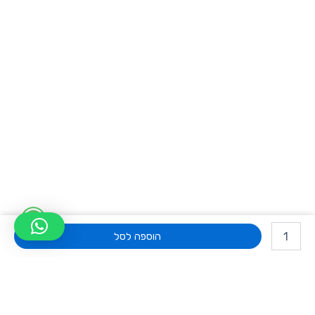
W
כמות
h
של
הוספה לסל
מחשב
a
נייד
HP
t
EliteBook
8