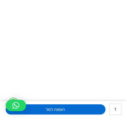
W
כמות
h
של
הוספה לסל
מחשב
a
נייד
HP