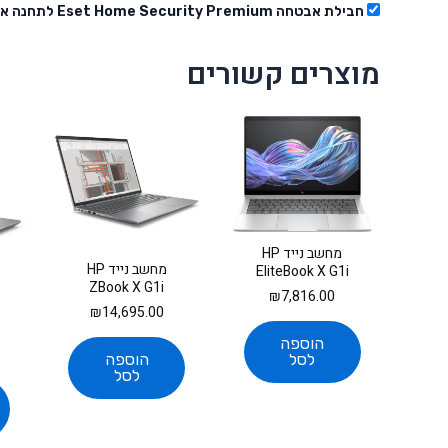
חבילת אבטחה Eset Home Security Premium לתחנה אחת לשנה
מוצרים קשורים
מחשב נייד HP
מחשב נייד HP
EliteBook X G1i
ZBook X G1i
BA0B5ET
₪
7,816.00
B72X6ET
₪
14,695.00
הוספה
הוספה
לסל
לסל