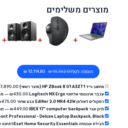
מוצרים משלימים
הוספה לסל
‏10,114.80 ₪
מחשב נייד HP ZBook 8 G1 A3ZT1 (מוצר ראשי)
עכבר ארגונומי אלחוטי Logitech MX Ergo
430.00
₪
— מח
רמקולים לאולפן Edifier 2.0 MR4 42W צבע שחור
475.00
₪
תיק ונגר IBEX 17" computer backpack
449.00
₪
— מחי
ont Professional - Deluxe Laptop Backpack, Black
חבילת אבטחה Eset Home Security Essentialsלתחנה אחת לשנה