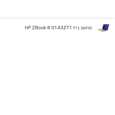
מחשב נייד HP ZBook 8 G1 A3ZT1
מוצרים
מחשבים נייחי
מחשבים בהתאמה אישית לעסקים ולקוחות פרטיים
מחשבים ניידים
שירות ותמיכה ללא פשרות!
W
M
מחשבי Apple
h
a