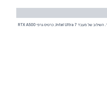
מחשב נייד HP ZBook 8 G1 שייך למשפחת תחנות העבודה הניידות, ומיועד לאנשי מקצוע שזקוקים לכוח עיבוד גרפי גם מחוץ למשרד. השילוב של מעבד Intel Ultra 7, כרטיס גרפי RTX A500