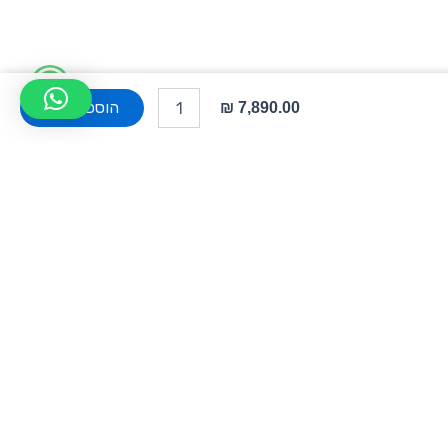
W
כמות
של
הוספה לסל
h
מחשב
נייד
a
HP
ZBook
t
8
G1
s
A3ZT1
a
p
צור קשר
p
שד' אבא אבן 15, הרצליה
info@rti-d.com
09-9512921