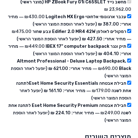
מחשב נייד HP ZBook Fury G1i C65SLET (מוצר ראשי)
עכבר ארגונומי אלחוטי Logitech MX Ergo
430.00
₪
— מחיר
אחרי:
‏387.00 ₪
(יופעל לאחר הוספת המוצר הראשי)
רמקולים לאולפן Edifier 2.0 MR4 42W צבע שחור
475.00
₪
— מחיר אחרי:
‏427.50 ₪
(יופעל לאחר הוספת המוצר הראשי)
תיק ונגר IBEX 17" computer backpack
449.00
₪
— מחיר
אחרי:
‏404.10 ₪
(יופעל לאחר הוספת המוצר הראשי)
Altmont Professional - Deluxe Laptop Backpack,
Black
690.00
₪
— מחיר אחרי:
‏621.00 ₪
(יופעל לאחר הוספת
המוצר הראשי)
חבילת אבטחה Eset Home Security Essentialsלתחנה
אחת לשנה
179.00
₪
— מחיר אחרי:
‏161.10 ₪
(יופעל לאחר
הוספת המוצר הראשי)
חבילת אבטחה Eset Home Security Premium לתחנה אחת
לשנה
249.00
₪
— מחיר אחרי:
‏224.10 ₪
(יופעל לאחר הוספת
המוצר הראשי)
מוצרים קשורים