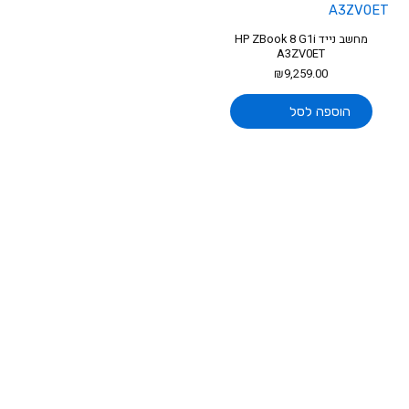
מחשב נייד HP ZBook 8 G1i
A3ZV0ET
₪
9,259.00
הוספה לסל