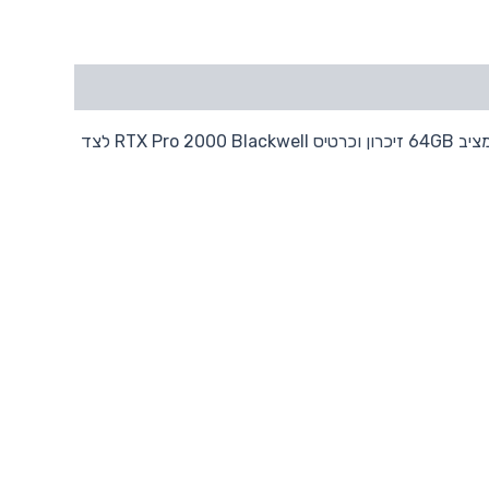
תחנת עבודה ניידת מסדרת Lenovo ThinkPad P1 Gen 8, לצוותי תכן, וידאו ותלת-ממד הזקוקים לעוצמה גרפית בשטח. המפרט מציב 64GB זיכרון וכרטיס RTX Pro 2000 Blackwell לצד