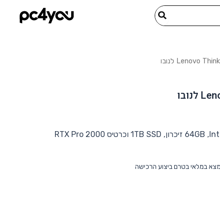
תחנת עבודה ניידת Lenovo ThinkPad P1 Gen 8 עם Intel Ultra 7, ‏64GB זיכרון, ‏1TB SSD וכרטיס RTX Pro 2000
מצא במלאי בטרם ביצוע הרכישה