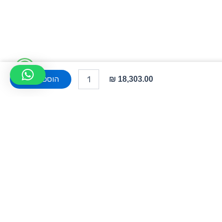
W
כמות
של
הוספה לסל
h
מחשב
נייד
a
Lenovo
ThinkPad
t
P1
Gen
s
8...
a
p
צור קשר
p
שד' אבא אבן 15, הרצליה