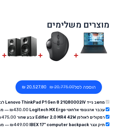
מוצרים משלימים
הוספה לסל
‏20,527.80 ₪
מחשב נייד Lenovo ThinkPad P1 Gen 8 21Q80002IV לנובו (מוצר ראשי)
עכבר ארגונומי אלחוטי Logitech MX Ergo
430.00
₪
— מח
רמקולים לאולפן Edifier 2.0 MR4 42W צבע שחור
475.00
₪
תיק ונגר IBEX 17" computer backpack
449.00
₪
— מחי