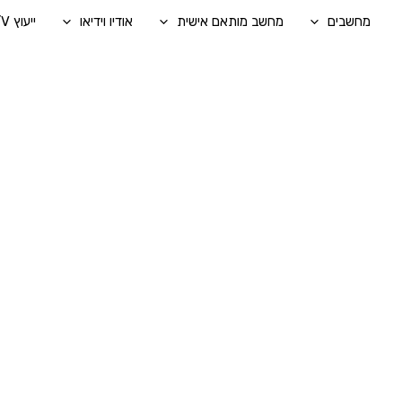
ילוג
מחשבים
מחשב מותאם אישית
אודיו וידיאו
ייעוץ A/V בהתאמה אישית
תוכן