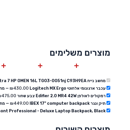
מוצרים משלימים
מחשב נייח Intel Core Ultra 7 HP OMEN 16L TG03-0051nj C93H9EA (מוצר ראשי)
עכבר ארגונומי אלחוטי Logitech MX Ergo
430.00
₪
— מחי
רמקולים לאולפן Edifier 2.0 MR4 42W צבע שחור
475.00
₪
תיק ונגר IBEX 17" computer backpack
449.00
₪
— מחי
ont Professional - Deluxe Laptop Backpack, Black
מוצרים קשורים