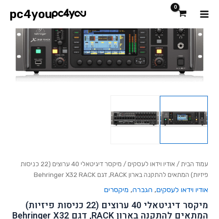
ילוג
Main
pc4you
תוכן
כמות
Menu
של
מיקסר
דיגיטאלי
40
ערוצים
(22
כניסות
פיזיות)
המתאים
להתקנה
בארון
RACK,
דגם
Behringer
עמוד הבית
/
אודיו וידאו לעסקים
/ מיקסר דיגיטאלי 40 ערוצים (22 כניסות
X32
פיזיות) המתאים להתקנה בארון RACK, דגם Behringer X32 RACK
RACK
אודיו וידאו לעסקים
,
הגברה
,
מיקסרים
מיקסר דיגיטאלי 40 ערוצים (22 כניסות פיזיות)
המתאים להתקנה בארון RACK, דגם Behringer X32