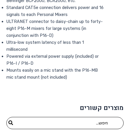
Behringer BCF2000, BCR2000, etc.
Standard CAT5e connection delivers power and 16
signals to each Personal Mixers
ULTRANET connector to daisy-chain up to forty-
eight P16-M mixers for large systems (in
conjunction with P16-D)
Ultra-low system latency of less than 1
millisecond
Powered via external power supply (included) or
P16-I / P16-D
Mounts easily on a mic stand with the P16-MB
mic stand mount (not included)
מוצרים קשורים
Search
for: