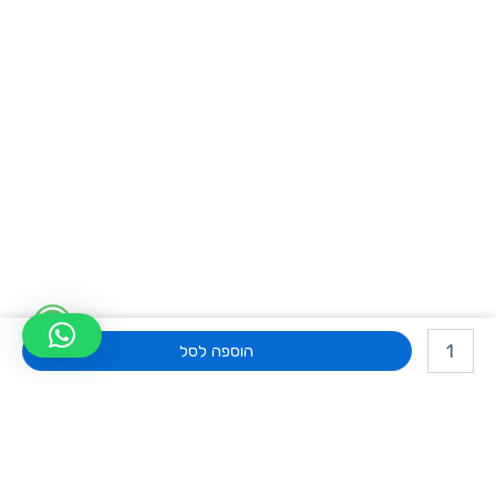
W
כמות
h
של
הוספה לסל
מיקסר
a
האזנה
דיגיטאלי
t
16
ערוצים
s
BEHRINGER