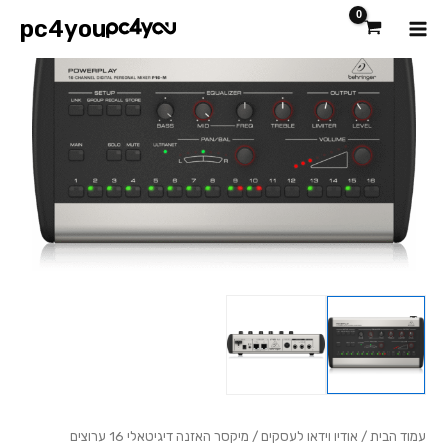
ילוג
Main
pc4you
תוכן
כמות
Menu
של
מיקסר
האזנה
דיגיטאלי
16
ערוצים
BEHRINGER
P16-
M
עמוד הבית
/
אודיו וידאו לעסקים
/ מיקסר האזנה דיגיטאלי 16 ערוצים