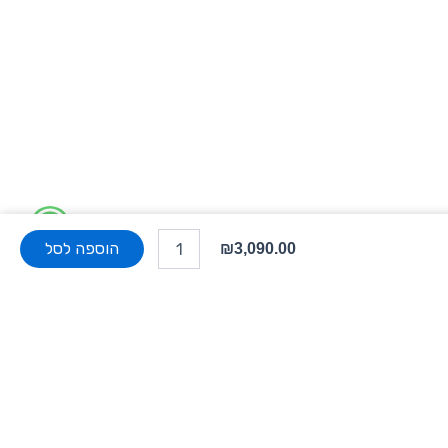
W
כמות
של
הוספה לסל
₪
3,090.00
h
מתקן
קיר
a
למסכים
עד
t
"75
הכולל
s
מגירה...
a