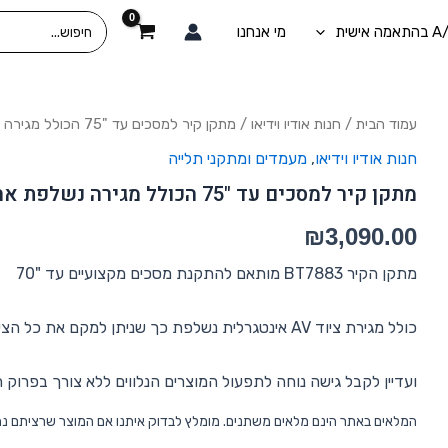
Search
מי אנחנו
for:
כמות
עמוד הבית
/
חנות אודיו וידיאו
/ מתקן קיר למסכים עד "75 הכולל מגירה נשלפת אחורית B-TECH דגם BT7883
של
חנות אודיו וידיאו
,
מעמדים ומתקני תלייה
מתקן
קיר
מתקן קיר למסכים עד "75 הכולל מגירה נשלפת אחורית B-TECH דגם BT7883
למסכים
עד
₪
3,090.00
"75
הכולל
מתקן הקיר BT7883 מותאם להתקנת מסכים מקצועיים עד "70
מגירה
נשלפת
אחורית
כולל מגירת ציוד AV אינטגרלית נשלפת כך שניתן למקם את כל הציוד הנלווה מאחורי המסך
B-
TECH
ועדיין לקבל גישה נוחה לתפעול המוצרים הנלווים ללא צורך בפרוק 
דגם
BT7883
המלאים באתר הינם מלאים משתנים. מומלץ לבדוק איתנו אם המוצר שרציתם נ