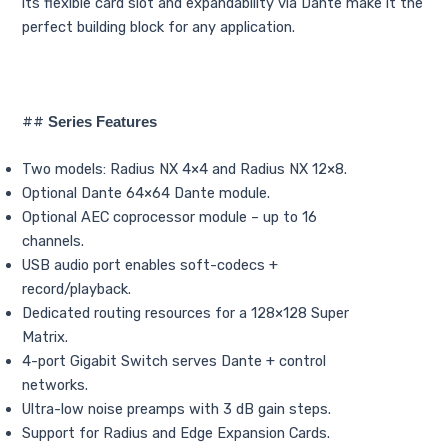
its flexible card slot and expandability via Dante make it the
perfect building block for any application.
##
Series Features
Two models: Radius NX 4×4 and Radius NX 12×8.
Optional Dante 64×64 Dante module.
Optional AEC coprocessor module – up to 16
channels.
USB audio port enables soft-codecs +
record/playback.
Dedicated routing resources for a 128×128 Super
Matrix.
4-port Gigabit Switch serves Dante + control
networks.
Ultra-low noise preamps with 3 dB gain steps.
Support for Radius and Edge Expansion Cards.