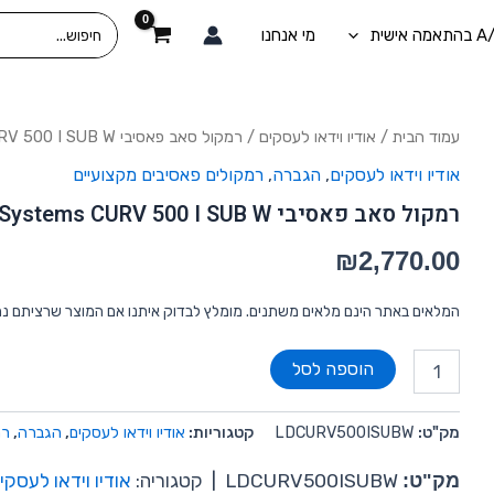
Search
מי אנחנו
for:
כמות
עמוד הבית
/
אודיו וידאו לעסקים
/ רמקול סאב פאסיבי LD Systems CURV 500 I SUB W
של
אודיו וידאו לעסקים
,
הגברה
,
רמקולים פאסיבים מקצועיים
רמקול
סאב
רמקול סאב פאסיבי LD Systems CURV 500 I SUB W
פאסיבי
LD
₪
2,770.00
Systems
CURV
500
המלאים באתר הינם מלאים משתנים. מומלץ לבדוק איתנו אם המוצר שרציתם נ
I
SUB
הוספה לסל
W
מק"ט:
LDCURV500ISUBW
קטגוריות:
אודיו וידאו לעסקים
,
הגברה
,
רמ
מק"ט:
LDCURV500ISUBW
|
קטגוריה:
אודיו וידאו לעסקי