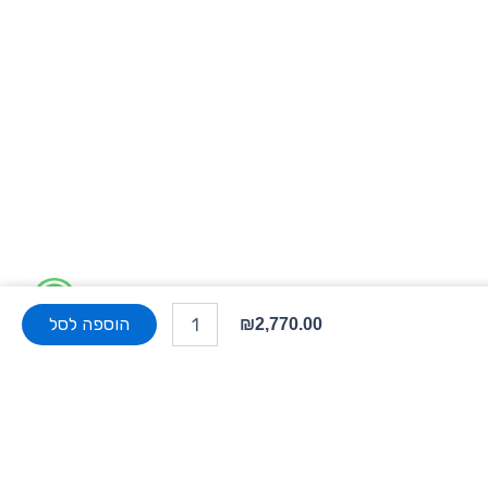
W
כמות
של
הוספה לסל
₪
2,770.00
h
רמקול
סאב
a
פאסיבי
LD
t
Systems
CURV
s
500...