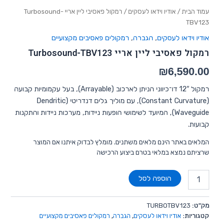
עמוד הבית
/
אודיו וידאו לעסקים
/ רמקול פאסיבי ליין אריי Turbosound-
TBV123
אודיו וידאו לעסקים
,
הגברה
,
רמקולים פאסיבים מקצועיים
רמקול פאסיבי ליין אריי Turbosound-TBV123
₪
6,590.00
רמקול 12″ דו־כיווני הניתן לארכוב (Arrayable), בעל עקמומיות קבועה
(Constant Curvature), עם מוליך גלים דנדריטי (Dendritic
Waveguide), המיועד לשימושי הופעות ניידות, מערכות ניידות והתקנות
קבועות.
המלאים באתר הינם מלאים משתנים. מומלץ לבדוק איתנו אם המוצר
שרציתם נמצא במלאי בטרם ביצוע הרכישה
הוספה לסל
מק"ט:
TURBOTBV123
קטגוריות:
אודיו וידאו לעסקים
,
הגברה
,
רמקולים פאסיבים מקצועיים