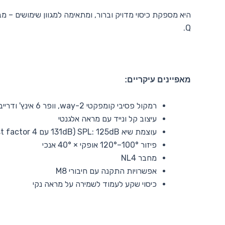
היא מספקת כיסוי מדויק וברור, ומתאימה למגוון שימושים –
Q.
מאפיינים עיקריים:
רמקול פסיבי קומפקטי 2-way, וופר 6 אינץ' ודרייבר 2 אינץ'
עיצוב קל ונייד עם מראה אלגנטי
עוצמת שיא SPL: ‎125dB (‎131dB עם crest factor 4)
פיזור 100°–120° אופקי × 40° אנכי
מחבר NL4
אפשרויות התקנה עם חיבורי M8
כיסוי שקע לעמוד לשמירה על מראה נקי