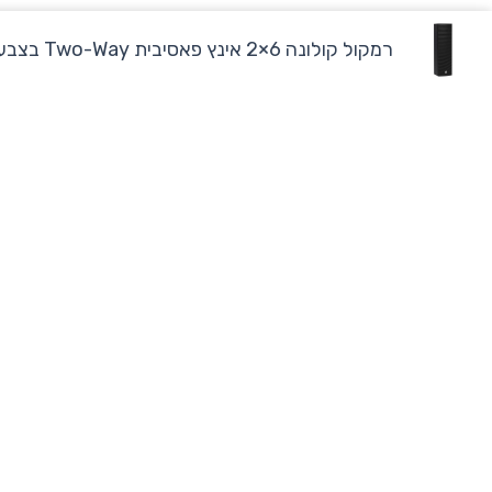
רמקול קולונה 6×2 אינץ פאסיבית Two-Way בצבע...
מוצרים
מחשבים נייחי
מחשבים בהתאמה אישית לעסקים ולקוחות פרטיים
מחשבים ניידים
שירות ותמיכה ללא פשרות!
W
M
מחשבי Apple
h
a
a
p
ציוד היקפי
t
-
רמקולים