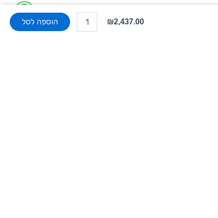
W
כמות
של
הוספה לסל
₪
2,437.00
h
רמקול
קולונה
a
6x2
אינץ
t
פאסיבית
Two-
s
Way
בצבע...
a
p
צור קשר
p
שד' אבא אבן 15, הרצליה
info@rti-d.com
09-9512921
מענה טלפוני בימי ראשון עד חמישי בין השעות 09:00
ל 17:00