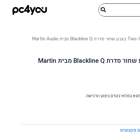
רמקול קולונה 6×2 אינץ פאסיבית Two-Way בצבע שחור סדרת Blackline Q מבית Martin
מצא במלאי בטרם ביצוע הרכישה
 מקצועיים