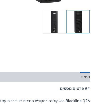
תיאור
##
פרטים נוספים
Blackline Q26 היא קולונת רמקולים פסיבית דו-דרכית עם שני דרייברים 6 אינץ', בעיצוב קומפקטי ודיסקרטי עם מארז עץ מוקשח וקרן פיזור דיפרנציאלי רחבה.