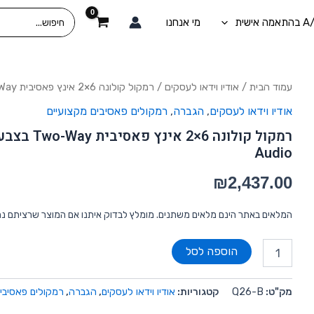
Search
מי אנחנו
for:
כמות
עמוד הבית
/
אודיו וידאו לעסקים
/ רמקול קולונה 6×2 אינץ פאסיבית Two-Way בצבע שחור סדרת Blackline Q מבית Martin Audio
של
אודיו וידאו לעסקים
,
הגברה
,
רמקולים פאסיבים מקצועיים
רמקול
קולונה
6x2
Audio
אינץ
פאסיבית
₪
2,437.00
Two-
Way
בצבע
המלאים באתר הינם מלאים משתנים. מומלץ לבדוק איתנו אם המוצר שרציתם נ
שחור
סדרת
הוספה לסל
Blackline
Q
מבית
מק"ט:
Q26-B
קטגוריות:
אודיו וידאו לעסקים
,
הגברה
,
רמקולים פאסיבים
Martin
Audio