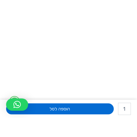
W
כמות
h
של
הוספה לסל
רמקול
a
8
אינץ
t
פאסיבי