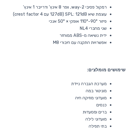
רמקול פסיבי 2-way, וופר 8 אינץ' ודרייבר 1 אינץ'
עוצמת שיא SPL: ‎121dB (‎127dB עם crest factor 4)
פיזור 90°–110° אופקי × 50° אנכי
שני מחברי NL4
ידית נשיאה מ-ABS ממוחזר
אפשרויות התקנה עם חיבורי M8
שימושים מומלצים:
מערכת הגברה ניידת
מוניטור במה
מועדוני מוזיקה חיה
כנסים
ברים ומסעדות
מועדוני לילה
בתי תפילה