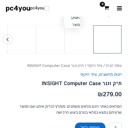
ילוג
Main
pc4you
תוכן
כמות
Menu
של
תיק
ונגר
INSIGHT
Computer
Case
עמוד הבית
/
ציוד היקפי
/ תיק ונגר INSIGHT Computer Case
חנות מחשבים
,
ציוד היקפי
תיק ונגר INSIGHT Computer Case
₪
279.00
המלאים באתר הינם מלאים משתנים. מומלץ לבדוק איתנו אם המוצר
שרציתם נמצא במלאי בטרם ביצוע הרכישה
הוספה לסל