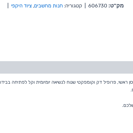
מק"ט:
606730
|
קטגוריה:
חנות מחשבים
,
ציוד היקפי
|
Altmont Ori בעיצוב אנכי עם רוכסן ראשי, פרופיל דק וקומפקטי שנוח לנשיאה יומיומית וקל
.
לכם.