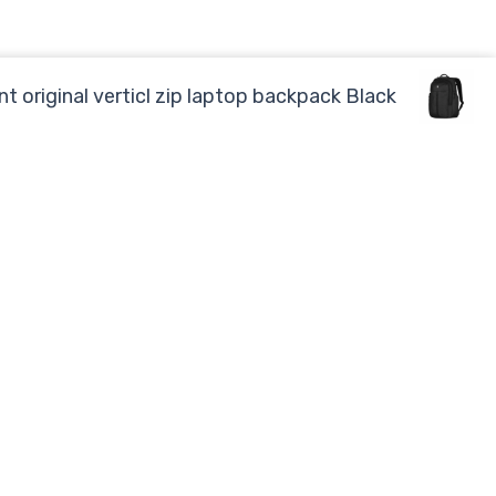
t original verticl zip laptop backpack Black
מוצרים
מחשבים נייחי
מחשבים בהתאמה אישית לעסקים ולקוחות פרטיים
מחשבים ניידים
שירות ותמיכה ללא פשרות!
W
M
מחשבי Apple
h
a
a
p
ציוד היקפי