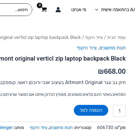
Search
מי אנחנו
for:
כמות
עמוד הבית
/
ציוד היקפי
/ Altmont original verticl zip laptop backpack Black
של
חנות מחשבים
,
ציוד היקפי
Altmont
original
mont original verticl zip laptop backpack Black
verticl
zip
₪
668.00
laptop
backpack
תיק גב ונגר Altmont Original בעיצוב אנכי ורוכסן ראשי, קומפקטי ונוח לנשיאה יומיומית של מחשב נייד.
Black
המלאים באתר הינם מלאים משתנים. מומלץ לבדוק איתנו אם המוצר שרציתם נ
הוספה לסל
מק"ט:
606730
קטגוריות:
חנות מחשבים
,
ציוד היקפי
מותג:
Wenger