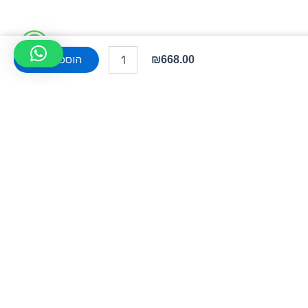
W
כמות
של
הוספה לסל
₪
668.00
h
Altmont
original
a
verticl
zip
t
laptop
backpack
s
Black
a
p
צור קשר
p
שד' אבא אבן 15, הרצליה
info@rti-d.com
09-9512921
מענה טלפוני בימי ראשון עד חמישי בין השעות 09:00