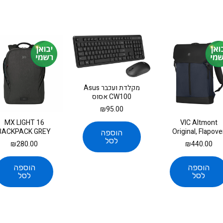
‏מקלדת ועכבר Asus
CW100 אסוס
₪
95.00
MX LIGHT 16
VIC Altmont
BACKPACK GREY
Original, Flapove
הוספה
Laptop Backpack
תיק ונגר
לסל
₪
280.00
₪
440.00
Blue
הוספה
הוספה
לסל
לסל