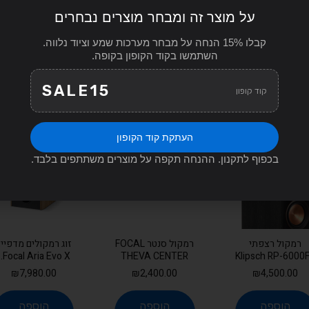
יות לשלוש שנים. נשמח להתאים אותו לרמקולים ולרסיבר שכבר יש לכם
על מוצר זה ומבחר מוצרים נבחרים
קבלו 15% הנחה על מבחר מערכות שמע וציוד נלווה.
השתמשו בקוד הקופון בקופה.
SALE15
קוד קופון
העתקת קוד הקופון
בכפוף לתקנון. ההנחה תקפה על מוצרים משתתפים בלבד.
רמקול רצפתי
רמקול סנטר FOCAL
זוג רמקולים מדפיי
Focal Aria Evo X...
THEVA CENTER
Klipsch RP-6000F 
₪
7,980.00
₪
2,400.00
₪
4,500.00
הוספה
הוספה
הוספה