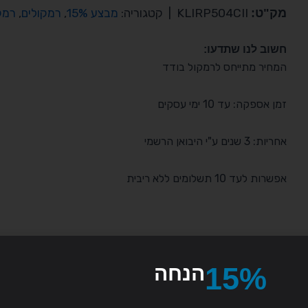
מק"ט:
KLIRP504CII
|
קטגוריה:
מבצע 15%
,
רמקולים
,
רמקו
חשוב לנו שתדעו:
המחיר מתייחס לרמקול בודד
זמן אספקה: עד 10 ימי עסקים
אחריות: 3 שנים ע"י היבואן הרשמי
אפשרות לעד 10 תשלומים ללא ריבית
15%
הנחה