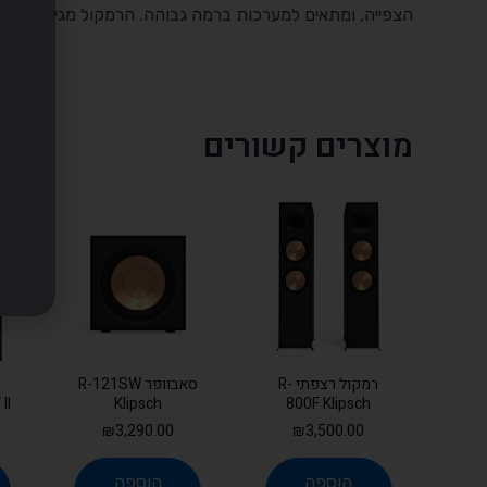
הצפייה, ומתאים למערכות ברמה גבוהה. הרמקול מגיע עם אחר
מוצרים קשורים
רמקול רצפתי R-
סאבוופר R-121SW
II
Klipsch
800F Klipsch
₪
3,290.00
₪
3,500.00
הוספה
הוספה