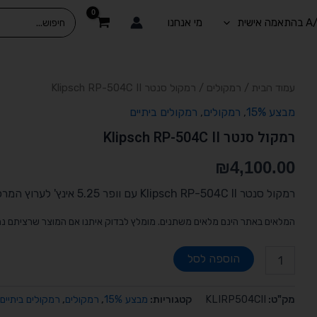
Search
מי אנחנו
for:
כמות
עמוד הבית
/
רמקולים
/ רמקול סנטר Klipsch RP-504C II
של
מבצע 15%
,
רמקולים
,
רמקולים ביתיים
רמקול
סנטר
רמקול סנטר Klipsch RP-504C II
Klipsch
RP-
₪
4,100.00
504C
II
רמקול סנטר Klipsch RP-504C II עם וופר 5.25 אינץ' לערוץ המרכזי בקולנוע ביתי, עם אחריות שלוש שנים.
המלאים באתר הינם מלאים משתנים. מומלץ לבדוק איתנו אם המוצר שרציתם נ
הוספה לסל
מק"ט:
KLIRP504CII
קטגוריות:
מבצע 15%
,
רמקולים
,
רמקולים ביתיים