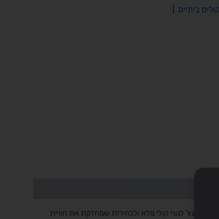
לים ביתיים
|
רמקול הסנטר Klipsch RP-504C II ממלא את הערוץ המרכזי במערכת קולנוע ביתי, שם עובר עיקר הדיאלוג. הוא בנוי עם וופר בגודל 5.25 אינץ' לגוף קולי מלא ולבהירות שמחזקת את חוויית