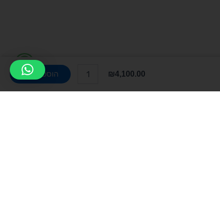
W
כמות
של
הוספה לסל
₪
4,100.00
h
רמקול
סנטר
a
Klipsch
RP-
t
504C
II
s
a
p
צור קשר
p
שד' אבא אבן 15, הרצליה
info@rti-d.com