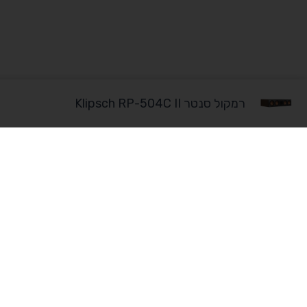
רמקול סנטר Klipsch RP-504C II
מוצרים
מחשבים נייחי
מחשבים בהתאמה אישית לעסקים ולקוחות פרטיים
מחשבים ניידים
שירות ותמיכה ללא פשרות!