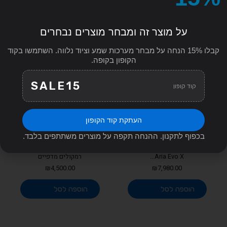
Search
for:
על מוצר זה ומבחר מוצרים נבחרים
קבלו 15% הנחה על מבחר מערכות שמע וציוד נלווה. השתמשו בקוד
הקופון בקופה.
SALE15
קוד קופון
העתקת קוד הקופון
בכפוף לתקנון. ההנחה תקפה על מוצרים משתתפים בלבד.
זוג רמקולים מדפיים Focal
KLIPSCH דגם RP600M IIזוג
Aria Evo X...
רמקולים מדפיים
₪
4,500.00
₪
7,980.00
הוספה לסל
הוספה לסל