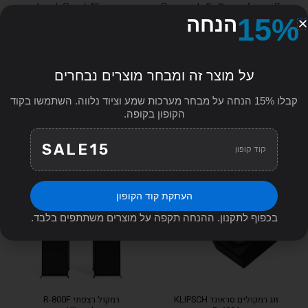
new level. Quad 4" copper-spun Cerametallic™ woofers offer
15%
הנחה
both incredible sound and style.
על מוצר זה ומבחר מוצרים נבחרים
מוצרים קשורים
קבלו 15% הנחה על מבחר מערכות שמע וציוד נלווה. השתמשו בקוד
הקופון בקופה.
Search
for:
SALE15
קוד קופון
העתקת קוד הקופון
בכפוף לתקנון. ההנחה תקפה על מוצרים משתתפים בלבד.
זוג רמקולים סראונד KLIPSCH
רמקול רצפתי R-800F