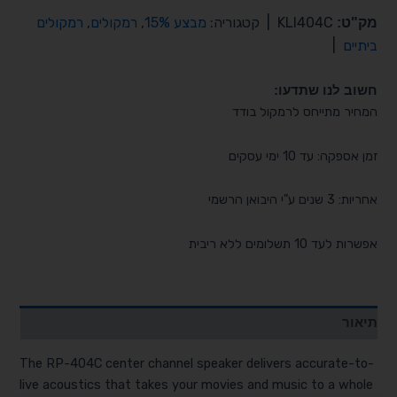
מק"ט:
KLI404C
|
קטגוריה:
מבצע 15%
,
רמקולים
,
רמקולים
ביתיים
|
חשוב לנו שתדעו:
המחיר מתייחס לרמקול בודד
זמן אספקה: עד 10 ימי עסקים
אחריות: 3 שנים ע"י היבואן הרשמי
אפשרות לעד 10 תשלומים ללא ריבית
תיאור
The RP-404C center channel speaker delivers accurate-to-
live acoustics that takes your movies and music to a whole