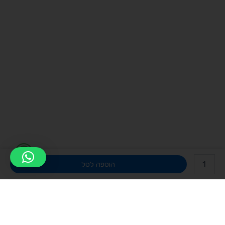
W
כמות
h
של
הוספה לסל
רמקול
a
סנטר
RP-
t
404C
II
s
Klipsch