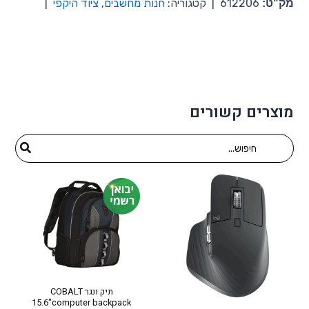
מק"ט:
612206
|
קטגוריה:
חנות מחשבים
,
ציוד היקפי
|
מוצרים קשורים
Search
for:
תיק ונגר COBALT
15.6"computer backpack