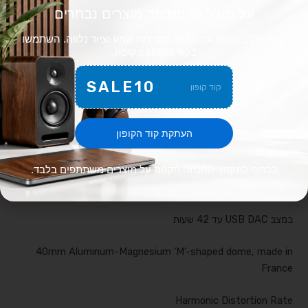
על מוצר זה ומבחר מוצרים נבחרים
טווח תדרים
קבלו 10% הנחה על מבחר מערכות שמע וציוד נלווה. השתמשו
בקוד הקופון בקופה.
15Hz to 22kHz
SALE10
קוד קופון
Bluetooth® / שקע 3.5 מ”מ / USB-C®
חיי סוללה
העתקת קוד הקופון
במצב ביטול רעשים עד 30 שעות
בכפוף לתקנון. ההנחה תקפה על מוצרים משתתפים בלבד.
במצב חיבור כבל אוזניות עד 35 שעות
במצב USB DAC עד 42 שעות
40mm Aluminum-Magnesium ‘M’-shaped dome, made in
France
Harmonic Distortion Rate