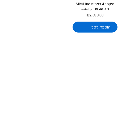
מיקסר 4 כניסות Mic/Line
ויציאה אחת, דגם...
₪
2,030.00
הוספה לסל