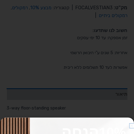
מק"ט:
FOCALVESTIAN3
|
קטגוריה:
מבצע 10%
,
רמקולים
,
רמקולים ביתיים
|
חשוב לנו שתדעו:
זמן אספקה: עד 10 ימי עסקים
אחריות: 5 שנים ע"י היבואן הרשמי
אפשרות לעד 10 תשלומים ללא ריבית
תיאור
3-way floor-standing speaker
הנחה
10%