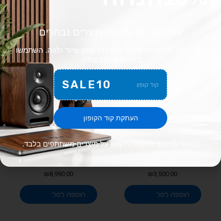
מוצרים קשורים
Search
על מוצר זה ומבחר מוצרים נבחרים
for:
קבלו 10% הנחה על מבחר מערכות שמע וציוד נלווה. השתמשו
בקוד הקופון בקופה.
SALE10
קוד קופון
העתקת קוד הקופון
בכפוף לתקנון. ההנחה תקפה על מוצרים משתתפים בלבד.
רמקול רצפתי R-800F
רמקול קצפתי Klipsch RP-
8060FA II
Klipsch
₪
8,990.00
₪
3,500.00
הוספה לסל
הוספה לסל