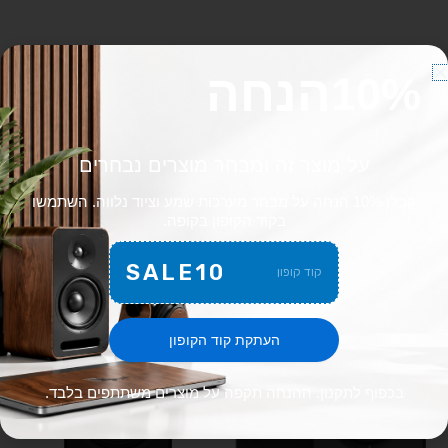
תיאור
הנחה
10%
2-way closed surround speaker
על מוצר זה ומבחר מוצרים נבחרים
קבלו 10% הנחה על מבחר מערכות שמע וציוד נלווה. השתמשו
מוצרים קשורים
בקוד הקופון בקופה.
Search
SALE10
קוד קופון
for:
העתקת קוד הקופון
בכפוף לתקנון. ההנחה תקפה על מוצרים משתתפים בלבד.