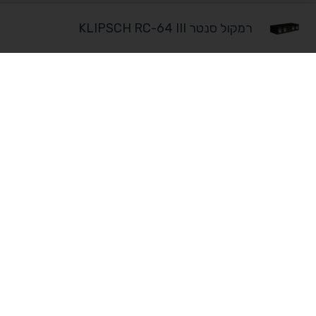
רמקול סנטר KLIPSCH RC-64 III
מוצרים
מחשבים נייחי
מחשבים בהתאמה אישית לעסקים ולקוחות פרטיים
מחשבים ניידים
שירות ותמיכה ללא פשרות!
W
M
מחשבי Apple
h
a
a
p
ציוד היקפי
t
-
רמקולים
s
m