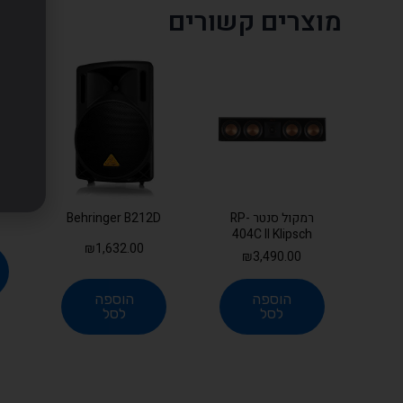
מוצרים קשורים
זו
E
רמקול סנטר RP-
Behringer B212D
404C II Klipsch
₪
1,632.00
₪
3,490.00
הוספה
הוספה
לסל
לסל