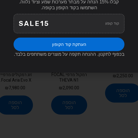
קבלו 15% הנחה על מבחר מערכות שמע וציוד נלווה.
השתמשו בקוד הקופון בקופה.
SALE15
קוד קופון
העתקת קוד הקופון
בכפוף לתקנון. ההנחה תקפה על מוצרים משתתפים בלבד.
ג רמקולים מדפיים
JAMO S17B BLU
FJORD
רמקול מדפי FOCAL
זוג רמקולים מדפיי
₪
2,250.00
Focal Aria Evo X...
THEVA N1
₪
7,980.00
₪
2,090.00
הוספה
לסל
הוספה
הוספה
לסל
לסל