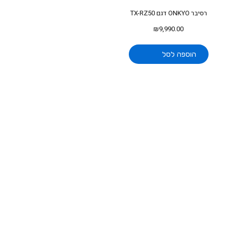
רסיבר ONKYO דגם TX-RZ50
₪
9,990.00
הוספה לסל