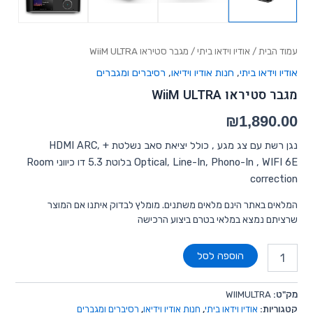
עמוד הבית
/
אודיו וידאו ביתי
/ מגבר סטיראו WiiM ULTRA
אודיו וידאו ביתי
,
חנות אודיו וידיאו
,
רסיברים ומגברים
מגבר סטיראו WiiM ULTRA
₪
1,890.00
נגן רשת עם צג מגע , כולל יציאת סאב נשלטת + HDMI ARC,
Optical, Line-In, Phono-In , WIFI 6E בלוטת 5.3 דו כיווני Room
correction
המלאים באתר הינם מלאים משתנים. מומלץ לבדוק איתנו אם המוצר
שרציתם נמצא במלאי בטרם ביצוע הרכישה
הוספה לסל
מק"ט:
WIIMULTRA
קטגוריות:
אודיו וידאו ביתי
,
חנות אודיו וידיאו
,
רסיברים ומגברים