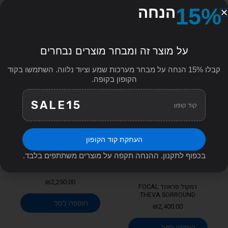
15%
הנחה
מוצרים קשורים
על מוצר זה ומבחר מוצרים נבחרים
Search
for:
קבלו 15% הנחה על מבחר מערכות שמע וציוד נלווה. השתמשו בקוד
הקופון בקופה.
SALE15
קוד קופון
העתקת קוד הקופון
בכפוף לתקנון. ההנחה תקפה על מוצרים משתתפים בלבד.
זוג רמקולים מדפיים JAMO
S17B BLUE FJORD
₪
2,250.00
רמקול סראונד FOCAL
THEVA SORROUND
הוספה לסל
₪
2,400.00
הוספה לסל