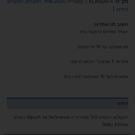
מק"ט:
KLIR605FA
|
קטגוריה:
מבצע 15%
,
רמקולים
,
רמקולים
ביתיים
|
חשוב לנו שתדעו:
המחיר מתייחס לרמקול בודד
זמן אספקה: עד 10 ימי עסקים
אחריות: 3 שנים ע"י היבואן הרשמי
אפשרות לעד 10 תשלומים ללא ריבית
תיאור
רמקולים רצפתים 6.5" מסדרת ה-Reference של Klipsch בשילוב
Dolby Atmos